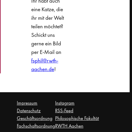
Ihr habt auch
eine Katze, die
ihr mit der Welt
teilen möchtet?
Schickt uns
gerne ein Bild
per E-Mail an
fsphil@rwth-
aachen.de
!
Impressum
Instagram
Datenschutz
RSS-Feed
Geschäftsordnung
Philosophische Fakultät
Fachschaftsordnung
RWTH Aachen