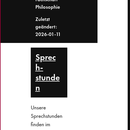
Philosophie
Zuletzt
geändert:
2026-01-11
Sprec
h­
stunde
n
Unsere
Sprechstunden
finden im