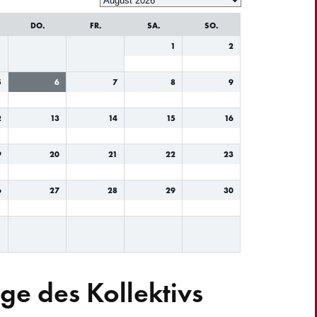
DO.
FR.
SA.
SO.
1
2
5
6
7
8
9
2
13
14
15
16
9
20
21
22
23
6
27
28
29
30
ge des Kollektivs