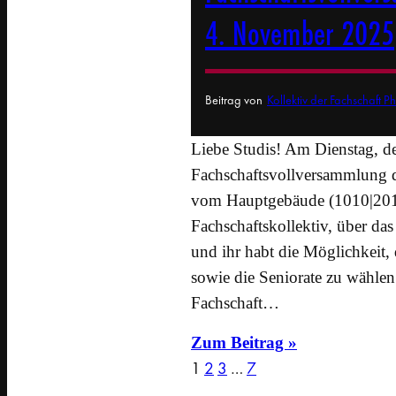
4. November 2025
Beitrag von
Kollektiv der Fachschaft P
Liebe Studis! Am Dienstag, d
Fachschaftsvollversammlung d
vom Hauptgebäude (1010|201) s
Fachschaftskollektiv, über d
und ihr habt die Möglichkeit,
sowie die Seniorate zu wählen
Fachschaft…
Zum Beitrag »
1
2
3
…
7