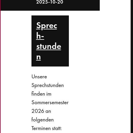
2025-10-20
Sprec
h­
stunde
n
Unsere
Sprechstunden
finden im
Sommersemester
2026 an
folgenden
Terminen statt: