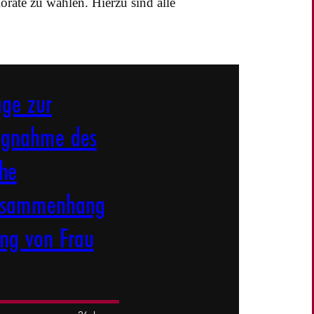
orate zu wählen. Hierzu sind alle
age zur
ungnahme des
che
Zusammenhang
ung von Frau