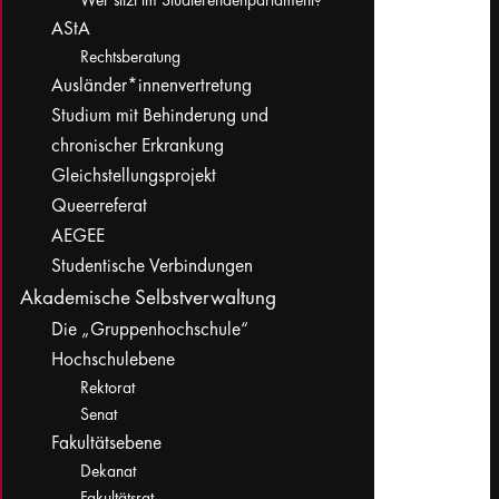
Wer sitzt im Studierendenparlament?
AStA
Rechtsberatung
Ausländer*innenvertretung
Studium mit Behinderung und
chronischer Erkrankung
Gleichstellungsprojekt
Queerreferat
AEGEE
Studentische Verbindungen
Akademische Selbstverwaltung
Die „Gruppenhochschule“
Hochschulebene
Rektorat
Senat
Fakultätsebene
Dekanat
Fakultätsrat