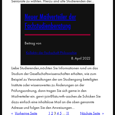
Seniorate zu wählen. Hierzu sind alle Studierenden der…
Neuer Mailverteiler der
Fachstudienberatung
Beitrag von
Kollektiv der Fachschaft Philosophie
8. April 2022
Liebe Studierenden,möchten Sie Informationen rund um das
Studium der Gesellschaftswissenschaften erhalten, wie zum
Beispiel zu Veranstaltungen der am Studiengang beteiligten
Institute oder wissenswertes zu Änderungen an der
Prüfungsordnung, dann tragen Sie sich gerne in den
Mailverteiler ein. gewi-join@lists.rwth-aachen.de Schicken Sie
dazu einfach eine inhaltslose Mail an die oben genannte
Adresse und folgen Sie den Anweisungen…
«
Vorherige Seite
1
2
3
4
5
…
11
Nächste Seite
»