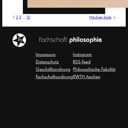
1
2
3
…
12
Nächste Seite
»
Impressum
Instagram
Datenschutz
RSS-Feed
Geschäftsordnung
Philosophische Fakultät
Fachschaftsordnung
RWTH Aachen