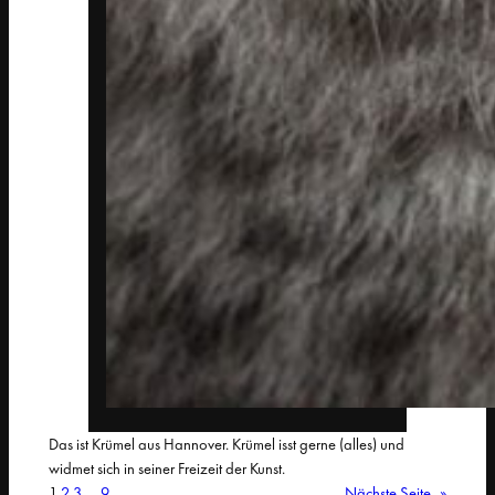
Das ist Krümel aus Hannover. Krümel isst gerne (alles) und
widmet sich in seiner Freizeit der Kunst.
1
2
3
…
9
Nächste Seite
»