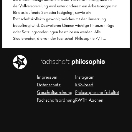
der Vollversammlung wird unter anderem ein Arbeitsprogramm
für das laufende Semester festgelegt, sowie ein
Fachschaftskollektiv gewählt, welches mit der Umsetzung
beauftragt wird. Desweiteren können wichtige Finanzanträge
oder Satzungsänderungen beschlossen werden. Alle
Studierenden, die von der Fachschaft Philosophie 7/1…
Impressum
Instagram
Datenschutz
RSS-Feed
Geschäftsordnung
Philosophische Fakultät
Fachschaftsordnung
RWTH Aachen